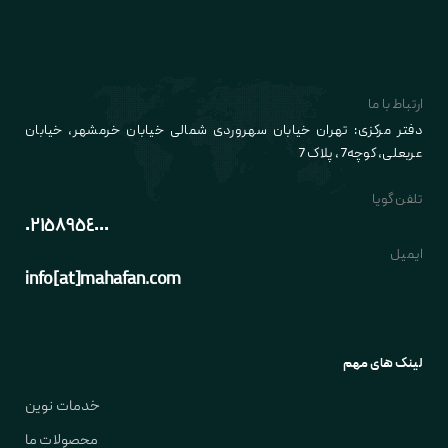
ارتباط با ما
دفتر مرکزی: تهران خیابان سهروردی شمالی خیابان خرمشهر، خیابان
عربعلی
، کوچه7
، پلاک 7
تلفن گویا
٠٢١٥٨٩٥٤٠٠٠
ایمیل
info[at]mahafan.com
لینک های مهم
خدمات نوین
محصولات ما