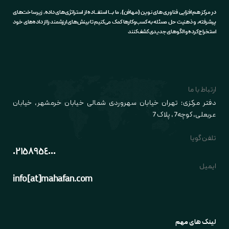
در مرکز هم افزایی فناوری های نوین (مهافن)، ما بـــا استفـــاده از استراتژی‌های داده، زیرساخت‌های
پیشرفته، و ذهنیت حل مسئله به کسب‌وکارها کمک می‌کنیم تا بینش‌های ارزشمند را از داده‌های خود
استخراج کرده و الگوهای جدیدی کشف کنند
ارتباط با ما
دفتر مرکزی: تهران خیابان سهروردی شمالی خیابان خرمشهر، خیابان
عربعلی
، کوچه7
، پلاک 7
تلفن گویا
٠٢١٥٨٩٥٤٠٠٠
ایمیل
info[at]mahafan.com
لینک های مهم