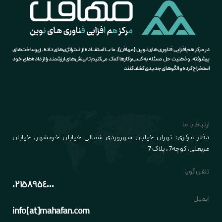
در مرکز هم افزایی فناوری های نوین (مهافن)، ما بـــا استفـــاده از استراتژی‌های داده، زیرساخت‌های
پیشرفته، و ذهنیت حل مسئله به کسب‌وکارها کمک می‌کنیم تا بینش‌های ارزشمند را از داده‌های خود
استخراج کرده و الگوهای جدیدی کشف کنند
ارتباط با ما
دفتر مرکزی: تهران خیابان سهروردی شمالی خیابان خرمشهر، خیابان
عربعلی
، کوچه7
، پلاک 7
تلفن گویا
٠٢١٥٨٩٥٤٠٠٠
ایمیل
info[at]mahafan.com