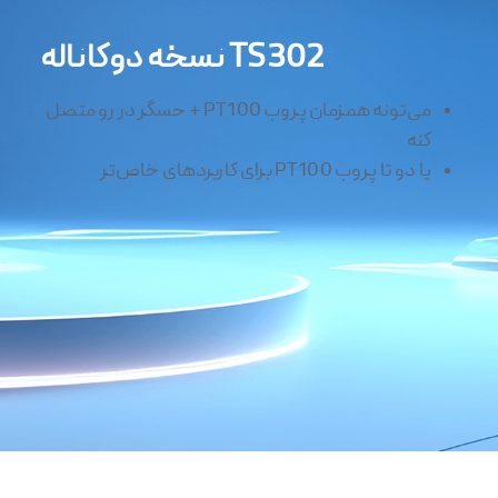
نسخه دوکاناله TS302
می‌تونه همزمان پروب PT100 + حسگر در رو متصل
کنه
یا دو تا پروب PT100 برای کاربردهای خاص‌تر