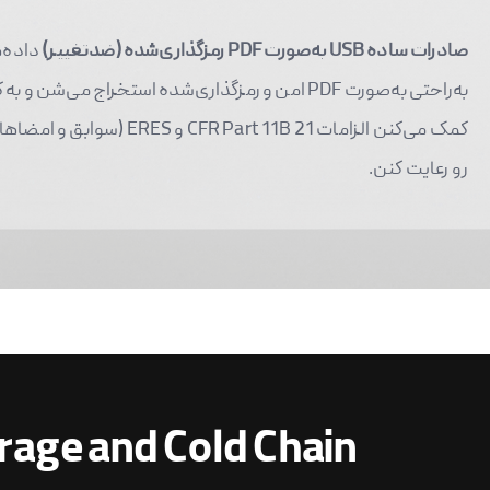
صادرات ساده USB به‌صورت PDF رمزگذاری‌شده (ضدتغییر)
به‌راحتی به‌صورت PDF امن و رمزگذاری‌شده استخراج می‌شن و
کمک می‌کنن الزامات 21 CFR Part 11B و S
رو رعایت کنن.
rage and Cold Chain