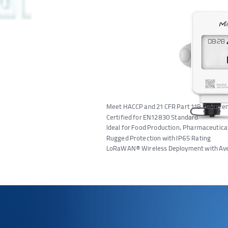
Meet HACCP and 21 CFR Part 11B Requir
Certified for EN12830 Standard
Ideal for Food Production, Pharmaceutica
Rugged Protection with IP65 Rating
LoRaWAN® Wireless Deployment with Aver