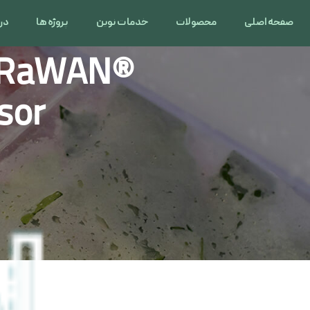
صفحه اصلی
محصولات
خدمات نوین
پروژه ها
درب
oRaWAN®
sor