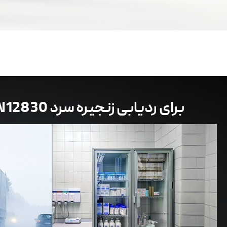
گواهینامه EN12830 برای ردیابی زنجیره سرد